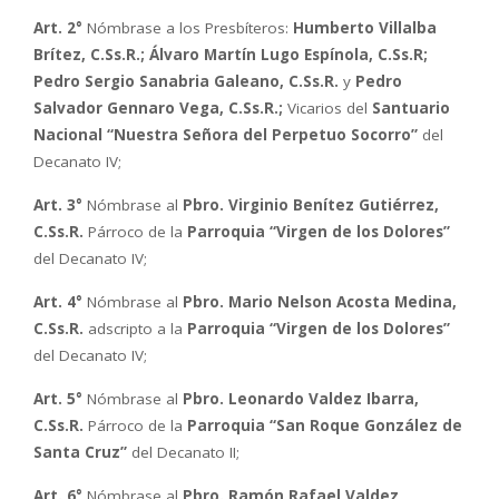
Art. 2°
Nómbrase a los Presbíteros:
Humberto Villalba
Brítez, C.Ss.R.; Álvaro Martín Lugo Espínola, C.Ss.R;
Pedro Sergio Sanabria Galeano, C.Ss.R.
y
Pedro
Salvador Gennaro Vega, C.Ss.R.;
Vicarios del
Santuario
Nacional “Nuestra Señora del Perpetuo Socorro”
del
Decanato IV;
Art. 3°
Nómbrase al
Pbro. Virginio Benítez Gutiérrez,
C.Ss.R.
Párroco de la
Parroquia “Virgen de los Dolores”
del Decanato IV;
Art. 4°
Nómbrase al
Pbro. Mario Nelson Acosta Medina,
C.Ss.R.
adscripto a la
Parroquia “Virgen de los Dolores”
del Decanato IV;
Art. 5°
Nómbrase al
Pbro. Leonardo Valdez Ibarra,
C.Ss.R.
Párroco de la
Parroquia “San Roque González de
Santa Cruz”
del Decanato II;
Art. 6°
Nómbrase al
Pbro. Ramón Rafael Valdez