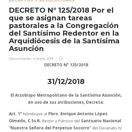
DECRETOS Y RESOLUCIONES
DECRETO N° 125/2018 Por el
que se asignan tareas
pastorales a la Congregación
del Santísimo Redentor en la
Arquidiócesis de la Santísima
Asunción
Comunicación
,
4 enero, 2019
DECRETO N° 125/2018
31/12/2018
El Arzobispo Metropolitano de la Santísima Asunción,
en uso de sus atribuciones, Decreta:
A
rt. 1°
Nómbrase al
Pbro. Enrique Antonio López
Olmedo, C.Ss.R.
Rector y Párroco del
Santuario Nacional
“Nuestra Señora del Perpetuo Socorro”
del Decanato IV;