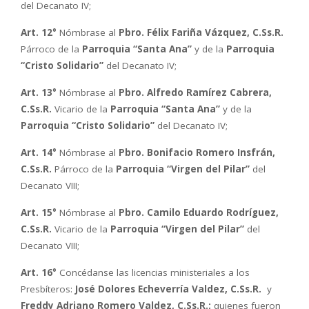
del Decanato IV;
Art. 12°
Nómbrase al
Pbro. Félix Fariña Vázquez, C.Ss.R.
Párroco de la
Parroquia “Santa Ana”
y de la
Parroquia
“Cristo Solidario”
del Decanato IV;
Art. 13°
Nómbrase al
Pbro. Alfredo Ramírez Cabrera,
C.Ss.R.
Vicario de la
Parroquia “Santa Ana”
y de la
Parroquia “Cristo Solidario”
del Decanato IV;
Art. 14°
Nómbrase al
Pbro. Bonifacio Romero Insfrán,
C.Ss.R.
Párroco de la
Parroquia “Virgen del Pilar”
del
Decanato VIII;
Art. 15°
Nómbrase al
Pbro. Camilo Eduardo Rodríguez,
C.Ss.R.
Vicario de la
Parroquia “Virgen del Pilar”
del
Decanato VIII;
Art. 16°
Concédanse las licencias ministeriales a los
Presbíteros:
José Dolores Echeverría Valdez, C.Ss.R.
y
Freddy Adriano Romero Valdez, C.Ss.R.;
quienes fueron