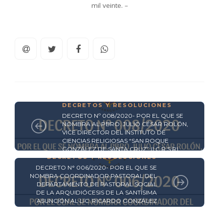
mil veinte. –
DECRETOS Y RESOLUCIONES
DECRETO Nº 008/2020- POR EL QUE SE
NOMBRA AL PBRO. JULIO CÉSAR ROLÓN,
VICE DIRECTOR DEL INSTITUTO DE
CIENCIAS RELIGIOSAS “SAN ROQUE
GONZÁLEZ DE SANTA CRUZ” (I.C.R.S.R)
DECRETOS Y RESOLUCIONES
DECRETO N° 006/2020- POR EL QUE SE
NOMBRA COORDINADOR PASTORAL DEL
DEPARTAMENTO DE PASTORAL SOCIAL
DE LA ARQUIDIÓCESIS DE LA SANTÍSIMA
ASUNCIÓN AL LIC. RICARDO GONZÁLEZ
OZORIO