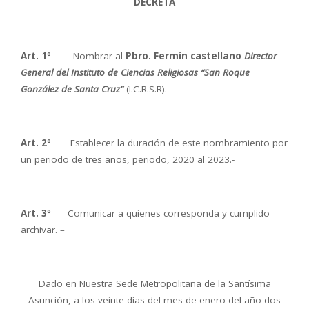
DECRETA
Art. 1º
Nombrar al
Pbro. Fermín castellano
Director
General del Instituto de Ciencias Religiosas “San
Roque
González de Santa Cruz”
(I.C.R.S.R). –
Art. 2º
Establecer la duración de este nombramiento por
un periodo de tres años, periodo, 2020 al 2023.-
Art. 3º
Comunicar a quienes corresponda y cumplido
archivar. –
Dado en Nuestra Sede Metropolitana de la Santísima
Asunción, a los veinte días del mes de enero del año dos