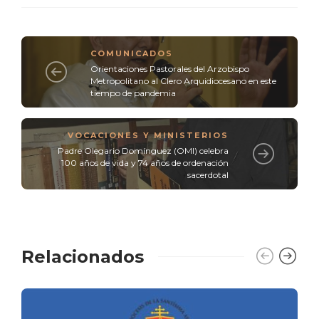
COMUNICADOS
Orientaciones Pastorales del Arzobispo
Metropolitano al Clero Arquidiocesano en este
tiempo de pandemia
VOCACIONES Y MINISTERIOS
Padre Olegario Domínguez (OMI) celebra
100 años de vida y 74 años de ordenación
sacerdotal
Relacionados