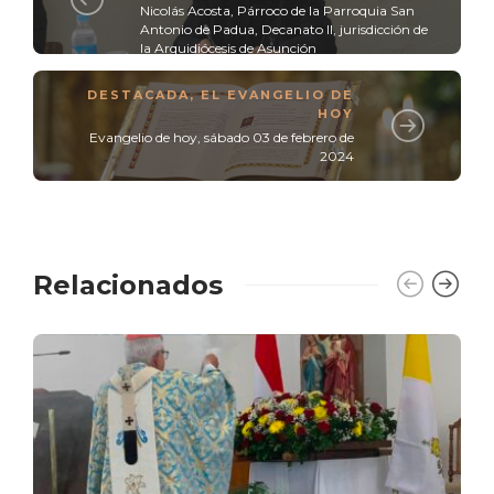
Nicolás Acosta, Párroco de la Parroquia San
Antonio de Padua, Decanato II, jurisdicción de
la Arquidiócesis de Asunción
DESTACADA
,
EL EVANGELIO DE
HOY
Evangelio de hoy, sábado 03 de febrero de
2024
Relacionados