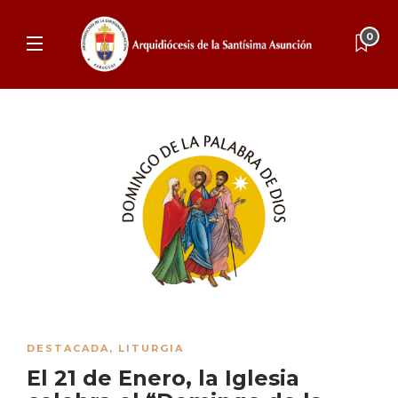
0
DESTACADA
,
LITURGIA
El 21 de Enero, la Iglesia