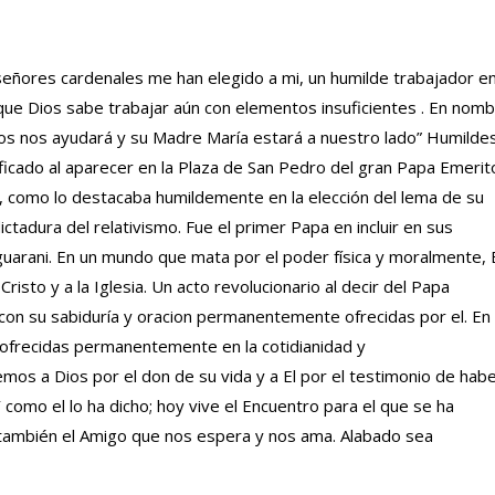
eñores cardenales me han elegido a mi, un humilde trabajador e
 que Dios sabe trabajar aún con elementos insuficientes . En nom
os nos ayudará y su Madre María estará a nuestro lado” Humilde
ntificado al aparecer en la Plaza de San Pedro del gran Papa Emerit
, como lo destacaba humildemente en la elección del lema de su
ctadura del relativismo. Fue el primer Papa en incluir en sus
uarani. En un mundo que mata por el poder física y moralmente, 
isto y a la Iglesia. Un acto revolucionario al decir del Papa
 con su sabiduría y oracion permanentemente ofrecidas por el. En
ón ofrecidas permanentemente en la cotidianidad y
os a Dios por el don de su vida y a El por el testimonio de hab
 como el lo ha dicho; hoy vive el Encuentro para el que se ha
s también el Amigo que nos espera y nos ama. Alabado sea