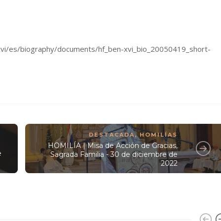
-xvi/es/biography/documents/hf_ben-xvi_bio_20050419_short-
DESTACADA
,
HOMILÍAS
HOMILÍA | Misa de Acción de Gracias,
e
Sagrada Familia - 30 de diciembre de
2022