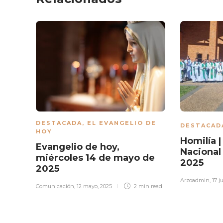
DESTACADA
,
EL EVANGELIO DE
DESTACAD
HOY
Homilía 
Evangelio de hoy,
Nacional 
miércoles 14 de mayo de
2025
2025
Arzoadmin
,
17 j
Comunicación
,
12 mayo, 2025
2 min
read