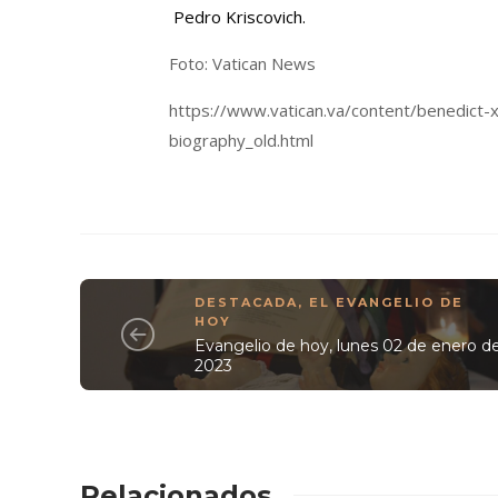
Pedro Kriscovich.
Foto: Vatican News
https://www.vatican.va/content/benedict
biography_old.html
DESTACADA
,
EL EVANGELIO DE
HOY
Evangelio de hoy, lunes 02 de enero d
2023
Relacionados