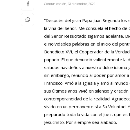
Comunicación
,
31 diciembre, 2022
“Después del gran Papa Juan Segundo los s
la viña del Señor. Me consuela el hecho de
del Señor Resucitado sigamos adelante. Di
e inolvidables palabras en el inicio del po
Benedicto XVI, el Cooperador de la Verdad
papado. El que denunció valientemente la di
saludos navideños a nuestro dulce idioma g
sin embargo, renunció al poder por amor a Cr
Francisco. Amó a la Iglesia y amó al mundo
sus últimos años vivió en silencio y oraci
contemporaneidad de la realidad. Agradecem
vivido en un permanente sí a Su Voluntad. Y
preparado toda la vida con el Juez, que e
Jesucristo. Por siempre sea alabado.