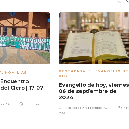
DESTACADA
,
EL EVANGELIO DE
A
,
HOMILÍAS
HOY
| Encuentro
Evangelio de hoy, viernes
del Clero | 17-07-
06 de septiembre de
2024
ulio, 2025
7 min
read
Comunicación
,
3 septiembre, 2024
2 m
read