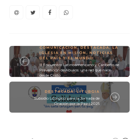
COMUNICACIÓN
,
DESTACADA
,
LA
IGLESIA EN MISIÓN
,
NOTICIAS
DEL PAÍS Y EL MUNDO
III Encuentro Latinoamericano y Caribeño de
Prevención de Abusos: una red que nace
desde Cristo
DESTACADA
,
LITURGIA
Subsidio Litúrgico para la Jornada de
Oración por la Paz | 2025