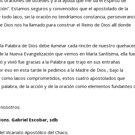
as oraciones de ustedes y a la ayuda que me da el Espíritu de
ración”. Estamos seguros y convencidos que el apostolado de la
 todo laico, sin la oración no tendríamos constancia, perseveranc
e Dios nos ha llamado para construir el Reino de Dios allí donde
a Palabra de Dios debe iluminar cada rincón de nuestro quehace
e la Nueva Evangelización que vemos en María Santísima, ella fu
y vivió fue gracias a la Palabra que trajo en sus entrañas
or eso en esta tarde le pedimos a la Madre de Dios , bajo la
ir como laicos comprometidos, estos cuatro apostolados que
 palabra, de la acción y de la oración como elementos fundantes 
 nosotros.
ons. Gabriel Escobar, sdb
el Vicariato Apostólico del Chaco.