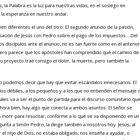
, la Palabra es la luz para nuestras vidas, es el sosiego en
la esperanza en nuestro andar.
en diferentes el uno del otro: El segundo anuncio de la pasión,
rsación de Jesús con Pedro sobre el pago de los impuestos… Del
s discípulos ante el anuncio, no es tan fuerte como en el anterior
Pero parece que los apóstoles han comprendido qué el camino de
u proyecto trae consigo el dolor, la muerte, pero también la
o podemos decir que hay que evitar escándalos innecesarios. El
a los débiles, a los pequeños y a los que no entienden el mensaje 
gales va a ser el punto de partida para el discurso comunitario qu
 Ahora bien, hay algo que conecta a ambos asuntos: El Señor se
morir para resucitar, conforme a lo que se va disponiendo en un
regunta a Simón Pedro, la dirige también a nosotros hoy. Jesús, al
r el Hijo de Dios, no estaba obligado, nos enseña a ayudar, o