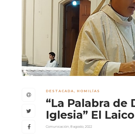
DESTACADA
,
HOMILÍAS
“La Palabra de D
Iglesia” El Laic
Comunicación
,
8 agosto, 2022