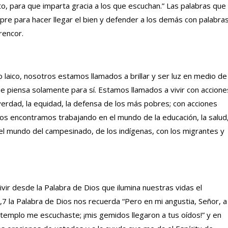
o, para que imparta gracia a los que escuchan.” Las palabras que
re para hacer llegar el bien y defender a los demás con palabra
rencor.
o laico, nosotros estamos llamados a brillar y ser luz en medio de
ue piensa solamente para sí. Estamos llamados a vivir con accione
a verdad, la equidad, la defensa de los más pobres; con acciones
nos encontramos trabajando en el mundo de la educación, la salud
ial, el mundo del campesinado, de los indígenas, con los migrantes y
ir desde la Palabra de Dios que ilumina nuestras vidas el
,7 la Palabra de Dios nos recuerda “Pero en mi angustia, Señor, a 
u templo me escuchaste; ¡mis gemidos llegaron a tus oídos!” y en