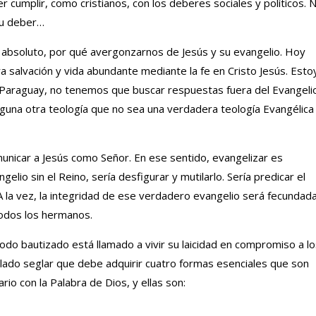
 cumplir, como cristianos, con los deberes sociales y políticos. 
su deber…
absoluto, por qué avergonzarnos de Jesús y su evangelio. Hoy
a salvación y vida abundante mediante la fe en Cristo Jesús. Esto
Paraguay, no tenemos que buscar respuestas fuera del Evangeli
una otra teología que no sea una verdadera teología Evangélica
omunicar a Jesús como Señor. En ese sentido, evangelizar es
elio sin el Reino, sería desfigurar y mutilarlo. Sería predicar el
 A la vez, la integridad de ese verdadero evangelio será fecundad
 todos los hermanos.
do bautizado está llamado a vivir su laicidad en compromiso a lo
lado seglar que debe adquirir cuatro formas esenciales que son
io con la Palabra de Dios, y ellas son: