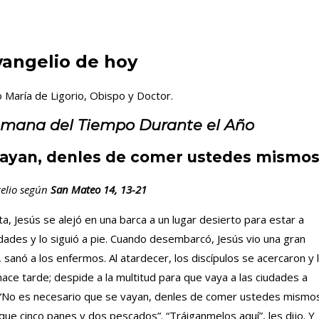
vangelio de hoy
o María de Ligorio, Obispo y Doctor.
Semana del Tiempo Durante el Año
vayan, denles de comer ustedes mismos
elio según
San Mateo 14, 13-21
ta, Jesús se alejó en una barca a un lugar desierto para estar a
udades y lo siguió a pie. Cuando desembarcó, Jesús vio una gran
nó a los enfermos. Al atardecer, los discípulos se acercaron y 
 hace tarde; despide a la multitud para que vaya a las ciudades a
: “No es necesario que se vayan, denles de comer ustedes mismos
ue cinco panes y dos pescados”. “Tráiganmelos aquí”, les dijo. Y