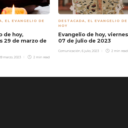
A
,
EL EVANGELIO DE
DESTACADA
,
EL EVANGELIO DE
HOY
o de hoy,
Evangelio de hoy, viernes
s 29 de marzo de
07 de julio de 2023
Comunicación
,
6 julio, 2023
2 min
read
28 marzo, 2023
2 min
read