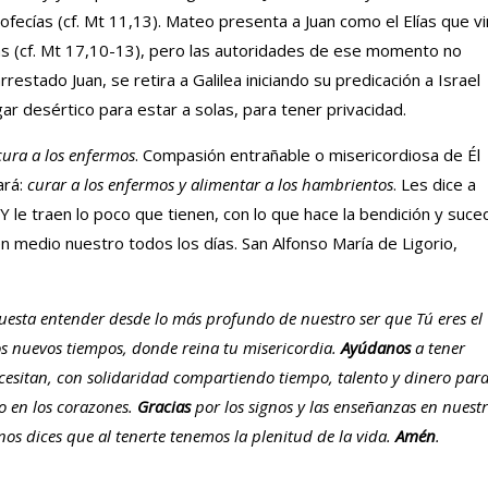
rofecías (cf. Mt 11,13). Mateo presenta a Juan como el Elías que v
ías (cf. Mt 17,10-13), pero las autoridades de ese momento no
arrestado Juan, se retira a Galilea iniciando su predicación a Israel
gar desértico para estar a solas, para tener privacidad.
ura a los enfermos
. Compasión entrañable o misericordiosa de Él
ará:
curar a los enfermos y alimentar a los hambrientos
. Les dice a
Y le traen lo poco que tienen, con lo que hace la bendición y suce
 en medio nuestro todos los días. San Alfonso María de Ligorio,
sta entender desde lo más profundo de nuestro ser que Tú eres el
os nuevos tiempos, donde reina tu misericordia.
Ayúdanos
a tener
esitan, con solidaridad compartiendo tiempo, talento y dinero par
o en los corazones.
Gracias
por los signos y las enseñanzas en nuest
 nos dices que al tenerte tenemos la plenitud de la vida.
Amén
.