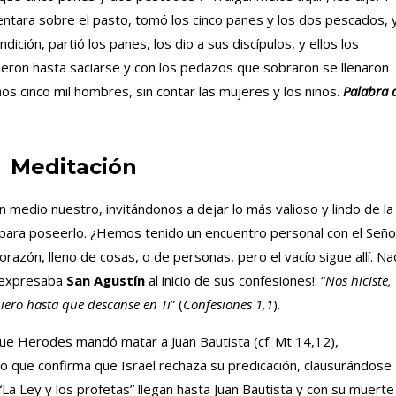
ntara sobre el pasto, tomó los cinco panes y los dos pescados, 
ndición, partió los panes, los dio a sus discípulos, y ellos los
ieron hasta saciarse y con los pedazos que sobraron se llenaron
s cinco mil hombres, sin contar las mujeres y los niños.
Palabra 
Meditación
n medio nuestro, invitándonos a dejar lo más valioso y lindo de la
o para poseerlo. ¿Hemos tenido un encuentro personal con el Seño
orazón, lleno de cosas, o de personas, pero el vacío sigue allí. N
o expresaba
San Agustín
al inicio de sus confesiones!: “
Nos hiciste,
uiero hasta que descanse en Ti
” (
Confesiones 1,1
).
que Herodes mandó matar a Juan Bautista (cf. Mt 14,12),
no que confirma que Israel rechaza su predicación, clausurándose
. “La Ley y los profetas” llegan hasta Juan Bautista y con su muerte