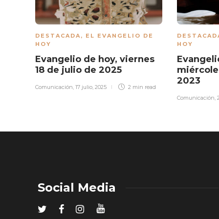
DESTACADA
,
EL EVANGELIO DE
DESTACAD
HOY
HOY
Evangelio de hoy, viernes
Evangeli
18 de julio de 2025
miércole
2023
Comunicación
,
17 julio, 2025
2 min
read
Comunicación
,
Social Media