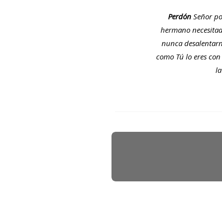
Perdón
Señor po
hermano necesitad
nunca desalentarno
como Tú lo eres con
la