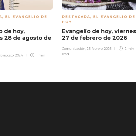
A
,
EL EVANGELIO DE
DESTACADA
,
EL EVANGELIO DE
HOY
o de hoy,
Evangelio de hoy, viernes
s 28 de agosto de
27 de febrero de 2026
Comunicación
,
25 febrero, 2026
2 min
read
26 agosto, 2024
1 min