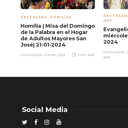
DESTACAD
DESTACADA
,
HOMILÍAS
HOY
Homilía | Misa del Domingo
Evangeli
de la Palabra en el Hogar
miércole
de Adultos Mayores San
2024
José| 21-01-2024
Comunicación
,
Comunicación
,
21 enero, 2024
5 min
read
read
Social Media