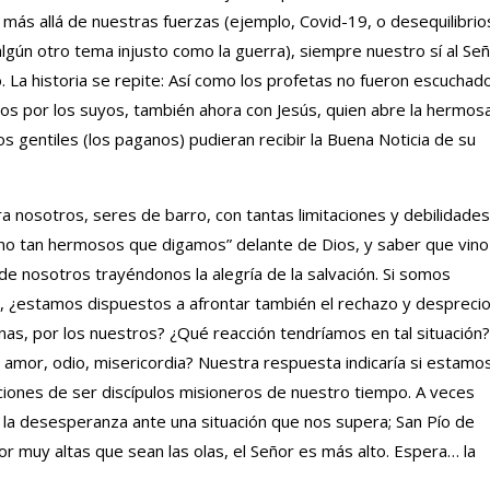
 más allá de nuestras fuerzas (ejemplo, Covid-19, o desequilibrio
 algún otro tema injusto como la guerra), siempre nuestro sí al Se
. La historia se repite: Así como los profetas no fueron escuchad
os por los suyos, también ahora con Jesús, quien abre la hermos
os gentiles (los paganos) pudieran recibir la Buena Noticia de su
a nosotros, seres de barro, con tantas limitaciones y debilidades
no tan hermosos que digamos” delante de Dios, y saber que vino
de nosotros trayéndonos la alegría de la salvación. Si somos
r, ¿estamos dispuestos a afrontar también el rechazo y despreci
as, por los nuestros? ¿Qué reacción tendríamos en tal situación?
amor, odio, misericordia? Nuestra respuesta indicaría si estamo
iones de ser discípulos misioneros de nuestro tiempo. A veces
 la desesperanza ante una situación que nos supera; San Pío de
Por muy altas que sean las olas, el Señor es más alto. Espera… la