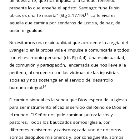
de nuestra fe, que nos impulsa a la caridad, teniendo
presente lo que enseña el apóstol Santiago: “una fe sin
[3]
obras es una fe muerta” (Stg 2,17.19).
La fe viva es
aquella que camina por senderos de justicia, de paz, de
unión e igualdad.
Necesitamos una espiritualidad que acreciente la alegría del
Evangelio en la propia vida e impulse a comunicarla a todos
con el testimonio personal (cfr. Flp 4,4). Una espiritualidad,
de comunión y participación, encarnada que nos lleve a la
periferia, al encuentro con las víctimas de las injusticias
sociales y nos sostenga en el servicio del desarrollo
[4]
humano integral.
El camino sinodal es la senda que Dios espera de la Iglesia
para ser instrumento eficaz al servicio del Reino de Dios en
el mundo. El Señor nos pide caminar juntos: laicos y
pastores. Todos los bautizados somos Iglesia, con
diferentes ministerios y carismas; cada uno de nosotros
somos discípulos misioneros y, por consiguiente, somos