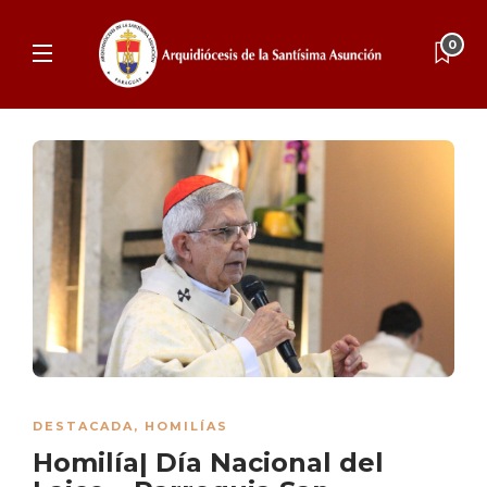
0
DESTACADA
,
HOMILÍAS
Homilía| Día Nacional del