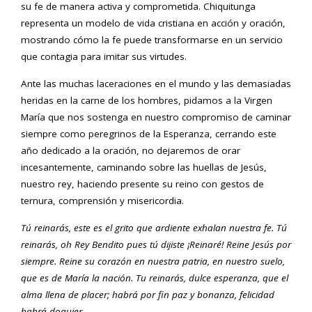
su fe de manera activa y comprometida. Chiquitunga
representa un modelo de vida cristiana en acción y oración,
mostrando cómo la fe puede transformarse en un servicio
que contagia para imitar sus virtudes.
Ante las muchas laceraciones en el mundo y las demasiadas
heridas en la carne de los hombres, pidamos a la Virgen
María que nos sostenga en nuestro compromiso de caminar
siempre como peregrinos de la Esperanza, cerrando este
año dedicado a la oración, no dejaremos de orar
incesantemente, caminando sobre las huellas de Jesús,
nuestro rey, haciendo presente su reino con gestos de
ternura, comprensión y misericordia.
Tú
reinar
á
s, este es el grito que ardiente exhalan nuestra fe.
Tú
reinar
á
s, oh Rey Bendito pues t
ú dijiste
¡
Reinar
é
!
Reine Jes
ú
s por
siempre. Reine su coraz
ón
en nuestra patria, en nuestro suelo,
que es de Mar
í
a la naci
ón.
Tu reinar
á
s, dulce esperanza,
que el
alma llena de placer;
habr
á
por fin paz y bonanza, felicidad
habr
á
doquier.