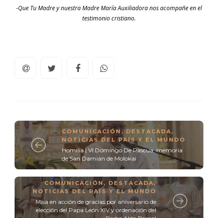
-Que Tu Madre y nuestra Madre María Auxiliadora nos acompañe en el
testimonio cristiano.
COMUNICACIÓN
,
DESTACADA
,
NOTICIAS DEL PAÍS Y EL MUNDO
Homilía | VI Domingo De Pascua, memoria
de San Damián de Molokai
COMUNICACIÓN
,
DESTACADA
,
NOTICIAS DEL PAÍS Y EL MUNDO
Misa en acción de gracias por aniversario de
elección del Papa León XIV y ordenación del