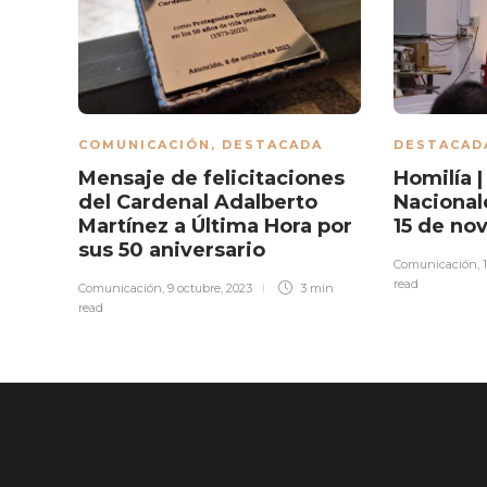
COMUNICACIÓN
,
DESTACADA
DESTACAD
Mensaje de felicitaciones
Homilía 
del Cardenal Adalberto
Nacional
Martínez a Última Hora por
15 de n
sus 50 aniversario
Comunicación
,
read
Comunicación
,
9 octubre, 2023
3 min
read