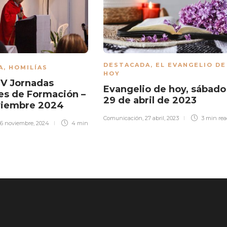
DESTACADA
,
EL EVANGELIO DE
A
,
HOMILÍAS
HOY
| V Jornadas
Evangelio de hoy, sábado
es de Formación –
29 de abril de 2023
oviembre 2024
Comunicación
,
27 abril, 2023
3 min
re
16 noviembre, 2024
4 min