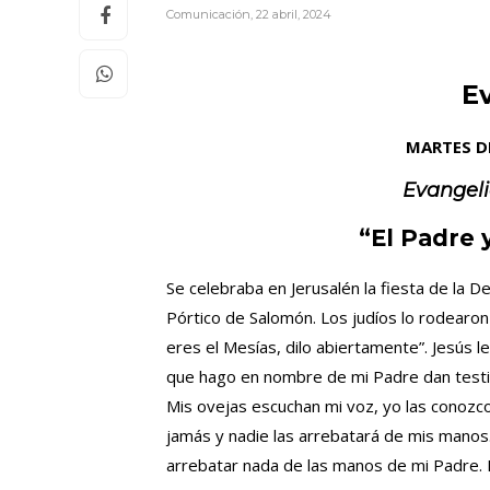
Comunicación
,
22 abril, 2024
E
MARTES D
Evangel
“El Padre 
Se celebraba en Jerusalén la fiesta de la D
Pórtico de Salomón. Los judíos lo rodearo
eres el Mesías, dilo abiertamente”. Jesús l
que hago en nombre de mi Padre dan testi
Mis ovejas escuchan mi voz, yo las conozco
jamás y nadie las arrebatará de mis manos
arrebatar nada de las manos de mi Padre. 