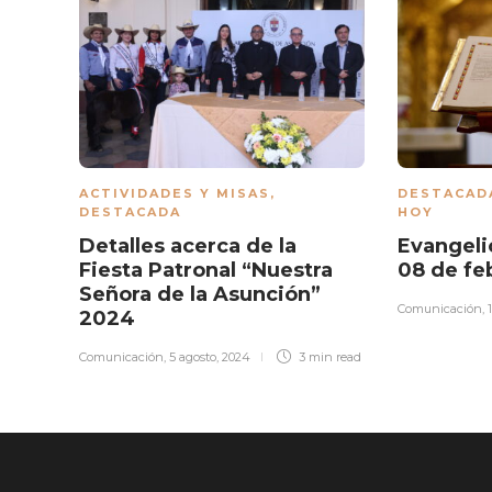
ACTIVIDADES Y MISAS
,
DESTACAD
DESTACADA
HOY
Detalles acerca de la
Evangeli
Fiesta Patronal “Nuestra
08 de fe
Señora de la Asunción”
Comunicación
,
2024
Comunicación
,
5 agosto, 2024
3 min
read