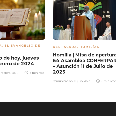
A
,
EL EVANGELIO DE
DESTACADA
,
HOMILÍAS
Homilía | Misa de apertur
o de hoy, jueves
64 Asamblea CONFERPA
brero de 2024
– Asunción 11 de Julio de
2023
1 febrero, 2024
3 min
read
Comunicación
,
11 julio, 2023
5 min
rea