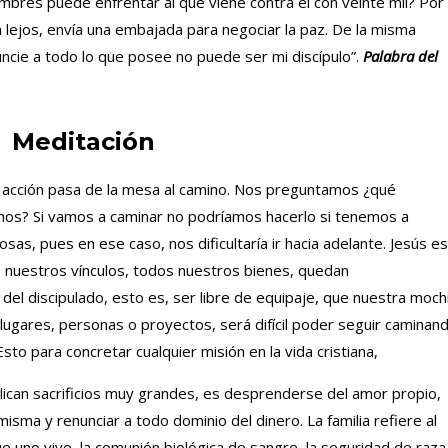
ombres puede enfrentar al que viene contra él con veinte mil? Por 
a lejos, envía una embajada para negociar la paz. De la misma
ncie a todo lo que posee no puede ser mi discípulo”.
Palabra del
Meditación
 acción pasa de la mesa al camino. Nos preguntamos ¿qué
mos? Si vamos a caminar no podríamos hacerlo si tenemos a
sas, pues en ese caso, nos dificultaría ir hacia adelante. Jesús es
 nuestros vínculos, todos nuestros bienes, quedan
el discipulado, esto es, ser libre de equipaje, que nuestra mochi
 lugares, personas o proyectos, será difícil poder seguir caminan
to para concretar cualquier misión en la vida cristiana,
mplican sacrificios muy grandes, es desprenderse del amor propio,
misma y renunciar a todo dominio del dinero. La familia refiere al
ue uno vive, la comunión biológica de sangre, la seguridad de raza