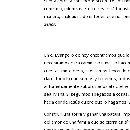
sienta antes a considerar si con diez mil h
contrario, mientras el otro rey está todaví
manera, cualquiera de ustedes que no renu
Señor.
En el Evangelio de hoy encontramos que la
necesitamos para caminar o nunca lo hace
cuestas tanto peso, si estamos llenos de co
claro: todo lo que somos y tenemos, todos
automáticamente subordinados al objetivo d
sea liviana. Si seguimos apegados a cosas,
hacia donde Jesús quiere que lo hagamos. Es
Construir una torre y ganar una batalla, i
del amor de una familia que se cierra en sí 
padre, mujer, hijos, hermanos, el clan en q