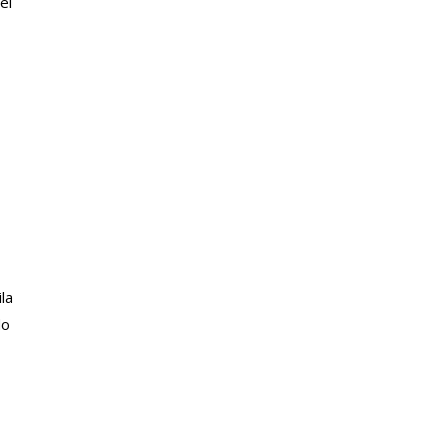
el
la
do
,