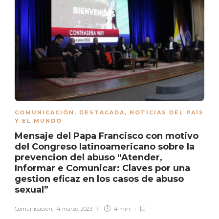
COMUNICACIÓN
,
DESTACADA
,
NOTICIAS DEL PAÍS
Y EL MUNDO
Mensaje del Papa Francisco con motivo
del Congreso latinoamericano sobre la
prevencion del abuso “Atender,
Informar e Comunicar: Claves por una
gestion eficaz en los casos de abuso
sexual”
Comunicación
,
14 marzo, 2023
4 min