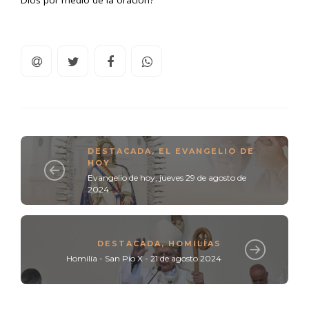
Dios por medio de la oración?
DESTACADA
,
EL EVANGELIO DE
HOY
Evangelio de hoy, jueves 29 de agosto de
2024
DESTACADA
,
HOMILÍAS
Homilía - San Pio X - 21 de agosto 2024