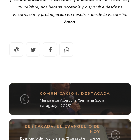
tu Palabra, por hacerte accesible y disponible desde tu
Encarnación y prolongación en nosotros desde la Eucaristía.
Amén
.
COMUNICACIÓN
,
DESTACADA
Mensaje de Apertura "Semana Social
paraguaya 2023"
DESTACADA
,
EL EVANGELIO DE
HOY
Evangelio de hoy, viernes 15 de septiembre de