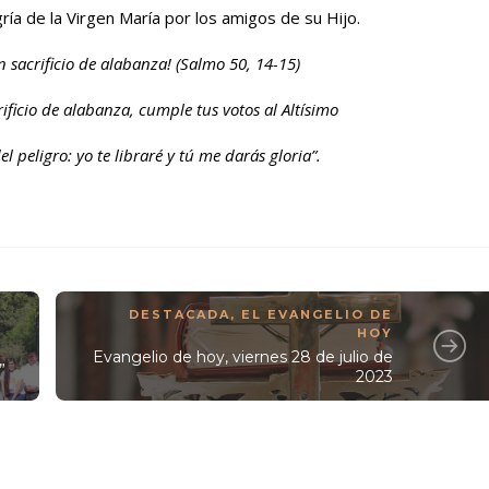
 de la Virgen María por los amigos de su Hijo.
n sacrificio de alabanza! (Salmo 50, 14-15)
ificio de alabanza, cumple tus votos al Altísimo
l peligro: yo te libraré y tú me darás gloria”.
DESTACADA
,
EL EVANGELIO DE
HOY
Evangelio de hoy, viernes 28 de julio de
”
2023