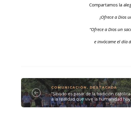
Compartamos la alegría
¡Ofrece a Dios u
“Ofrece a Dios un sacr
e invócame el día de
COMUNICACIÓN
,
DESTACADA
“Sínodo es pasar de la tradición católica
a la realidad que vive la humanidad hoy