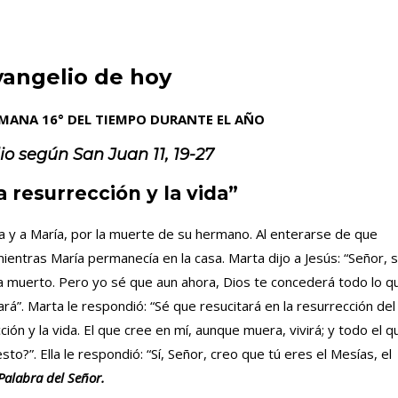
vangelio de hoy
EMANA 16° DEL TIEMPO DURANTE EL AÑO
io según
San Juan 11, 19-27
a resurrección y la vida”
a y a María, por la muerte de su hermano. Al enterarse de que
mientras María permanecía en la casa. Marta dijo a Jesús: “Señor, s
a muerto. Pero yo sé que aun ahora, Dios te concederá todo lo q
tará”. Marta le respondió: “Sé que resucitará en la resurrección del
ección y la vida. El que cree en mí, aunque muera, vivirá; y todo el q
to?”. Ella le respondió: “Sí, Señor, creo que tú eres el Mesías, el
Palabra del Señor.