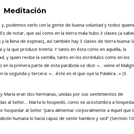
Meditación
 y, podemos serlo con la gente de buena voluntad y todos quien
s de notar, que así como en la tierra mala hubo 3 clases (a sabe
y la llena de espinas), así también hay 3 clases de tierra buena: l
 y la que produce treinta. Y tanto en ésta como en aquélla, la
ad, y quien recibe la semilla, tanto en los incrédulos como en los
o en la primera parte de esta parábola se dice: «… viene el Malig
n la segunda y tercera: «… éste es el que oye la Palabra…» (S.
 y María eran dos hermanas, unidas por sus sentimientos de
das al Señor… Marta lo hospedó, como se acostumbra a hospeda
por hospedar al Señor “para alimentar corporalmente a Aquel que l
ondición humana lo hacía capaz de sentir hambre y sed” (Sermón 10