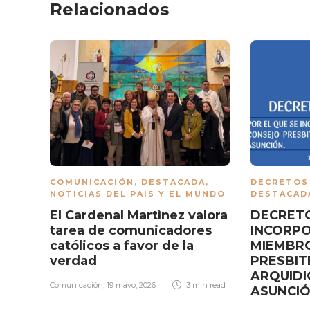
Relacionados
COMUNICACIÓN
,
DESTACADA
,
DECRETOS
NOTICIAS DEL PAÍS Y EL MUNDO
DESTACAD
El Cardenal Martìnez valora
DECRETO
tarea de comunicadores
INCORPO
católicos a favor de la
MIEMBRO
verdad
PRESBIT
ARQUIDI
Comunicación
,
19 mayo, 2026
3 min
read
ASUNCI