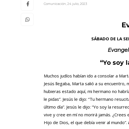
Comunicación
,
24 julio, 2023
E
SÁBADO DE LA S
Evangel
“Yo soy l
Muchos judíos habían ido a consolar a Mart
Jesús llegaba, Marta salió a su encuentro, 
hubieras estado aquí, mi hermano no habrí
le pidas”. Jesús le dijo: “Tu hermano resuci
último día”. Jesús le dijo: “Yo soy la resurr
vive y cree en mí no morirá jamás. ¿Crees es
Hijo de Dios, el que debía venir al mundo”.