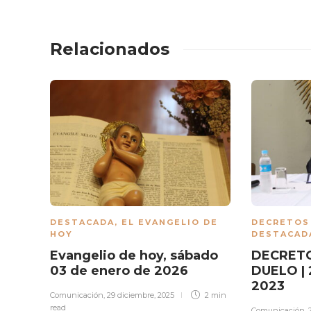
Relacionados
DESTACADA
,
EL EVANGELIO DE
DECRETOS
HOY
DESTACAD
Evangelio de hoy, sábado
DECRETO
03 de enero de 2026
DUELO | 
2023
Comunicación
,
29 diciembre, 2025
2 min
read
Comunicación
,