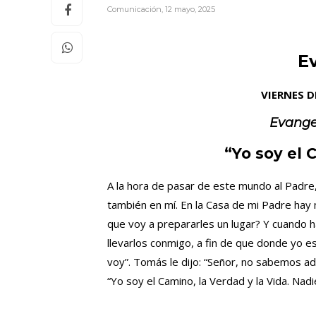
Comunicación
,
12 mayo, 2025
E
VIERNES 
Evange
“Yo soy el C
A la hora de pasar de este mundo al Padre, 
también en mí. En la Casa de mi Padre hay m
que voy a prepararles un lugar? Y cuando h
llevarlos conmigo, a fin de que donde yo e
voy”. Tomás le dijo: “Señor, no sabemos a
“Yo soy el Camino, la Verdad y la Vida. Nadi