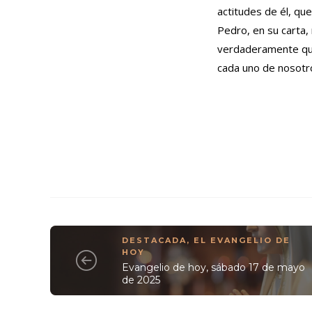
actitudes de él, qu
Pedro, en su carta, 
verdaderamente quer
cada uno de nosotro
DESTACADA
,
EL EVANGELIO DE
HOY
Evangelio de hoy, sábado 17 de mayo
de 2025