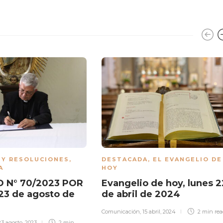
 Y RESOLUCIONES
,
DESTACADA
,
EL EVANGELIO DE
A
HOY
 N° 70/2023 POR
Evangelio de hoy, lunes 2
23 de agosto de
de abril de 2024
Comunicación
,
15 abril, 2024
2 min
re
23 agosto, 2023
2 min