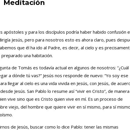
Meditación
s apóstoles y para los discípulos podría haber habido confusión 
irigía Jesús, pero para nosotros esto es ahora claro, pues desp
sabemos que él ha ido al Padre, es decir, al cielo y es precisamen
 preparado una habitación.
gunta de Tomás es todavía actual en algunos de nosotros: “¿Cuál
legar a dónde tú vas?” Jesús nos responde de nuevo: “Yo soy ese
ara llegar al cielo es una vida vivida en Jesús, con Jesús, de acuer
 desde Jesús. San Pablo lo resume así “vivir en Cristo”, de manera
ien vive sino que es Cristo quien vive en mí. Es un proceso de
re viejo, del hombre que quiere vivir en sí mismo, para sí mismo
oísmo.
irnos de Jesús, buscar como lo dice Pablo: tener las mismas