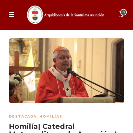
0
DESTACADA
,
HOMILÍAS
Homilía| Catedral