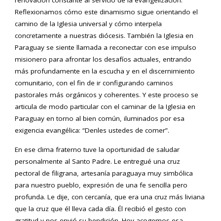
renovación constante al servicio de la evangelización.
Reflexionamos cómo este dinamismo sigue orientando el
camino de la Iglesia universal y cómo interpela
concretamente a nuestras diócesis. También la Iglesia en
Paraguay se siente llamada a reconectar con ese impulso
misionero para afrontar los desafíos actuales, entrando
más profundamente en la escucha y en el discernimiento
comunitario, con el fin de ir configurando caminos
pastorales más orgánicos y coherentes. Y este proceso se
articula de modo particular con el caminar de la Iglesia en
Paraguay en torno al bien común, iluminados por esa
exigencia evangélica: “Denles ustedes de comer”.
En ese clima fraterno tuve la oportunidad de saludar
personalmente al Santo Padre. Le entregué una cruz
pectoral de filigrana, artesanía paraguaya muy simbólica
para nuestro pueblo, expresión de una fe sencilla pero
profunda. Le dije, con cercanía, que era una cruz más liviana
que la cruz que él lleva cada día. Él recibió el gesto con
gratitud y nos envió su bendición. Hoy acogemos esa