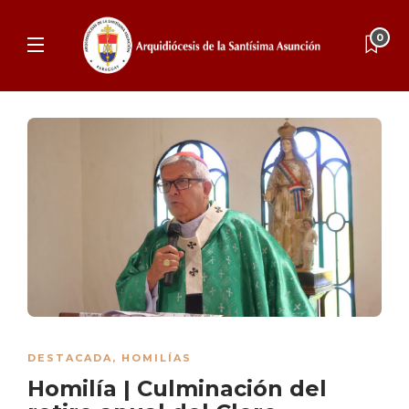
0
DESTACADA
,
HOMILÍAS
Homilía | Culminación del