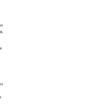
on
l,
ce
e
os
s