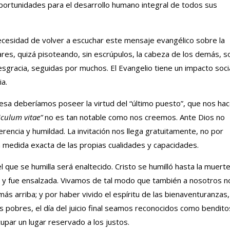
oportunidades para el desarrollo humano integral de todos sus
cesidad de volver a escuchar este mensaje evangélico sobre la
ares, quizá pisoteando, sin escrúpulos, la cabeza de los demás, s
sgracia, seguidas por muchos. El Evangelio tiene un impacto socia
a.
esa deberíamos poseer la virtud del “último puesto”, que nos ha
iculum vitae”
no es tan notable como nos creemos. Ante Dios no
erencia y humildad. La invitación nos llega gratuitamente, no por
medida exacta de las propias cualidades y capacidades.
l que se humilla será enaltecido. Cristo se humilló hasta la muert
lló y fue ensalzada. Vivamos de tal modo que también a nosotros n
más arriba; y por haber vivido el espíritu de las bienaventuranzas,
 pobres, el día del juicio final seamos reconocidos como bendito
upar un lugar reservado a los justos.