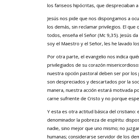
los fariseos hipócritas, que despreciaban
Jesús nos pide que nos dispongamos a ocup
los demás, sin reclamar privilegios. El que 
todos, enseña el Señor (Mc 9,35). Jesús da e
soy el Maestro y el Señor, les he lavado lo
Por otra parte, el evangelio nos indica qu
privilegiados de su corazón misericordioso: 
nuestra opción pastoral deben ser por los
son despreciados y descartados por la socie
manera, nuestra acción estará motivada por
carne sufriente de Cristo y no porque esper
Y esta es otra actitud básica del cristiano
denominador la pobreza de espíritu: dispos
nadie, sino mejor que uno mismo; no juzga
humanas; considerarse servidor de los demá