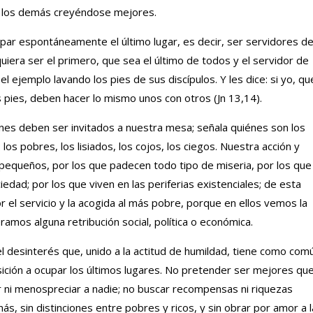
 a los demás creyéndose mejores.
ar espontáneamente el último lugar, es decir, ser servidores d
quiera ser el primero, que sea el último de todos y el servidor de
l ejemplo lavando los pies de sus discípulos. Y les dice: si yo, qu
s pies, deben hacer lo mismo unos con otros (Jn 13,14).
iénes deben ser invitados a nuestra mesa; señala quiénes son los
los pobres, los lisiados, los cojos, los ciegos. Nuestra acción y
 pequeños, por los que padecen todo tipo de miseria, por los que
dad; por los que viven en las periferias existenciales; de esta
 el servicio y la acogida al más pobre, porque en ellos vemos la
amos alguna retribución social, política o económica.
: el desinterés que, unido a la actitud de humildad, tiene como com
ición a ocupar los últimos lugares. No pretender ser mejores qu
r ni menospreciar a nadie; no buscar recompensas ni riquezas
s, sin distinciones entre pobres y ricos, y sin obrar por amor a 