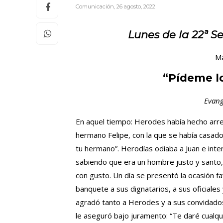
Comunicación
,
26 agosto, 2022
Lunes
de la 22ª S
Ma
“Pídeme lo
Evang
En aquel tiempo: Herodes había hecho arres
hermano Felipe, con la que se había casado.
tu hermano”. Herodías odiaba a Juan e int
sabiendo que era un hombre justo y santo, 
con gusto. Un día se presentó la ocasión 
banquete a sus dignatarios, a sus oficiales y
agradó tanto a Herodes y a sus convidados, 
le aseguró bajo juramento: “Te daré cualqui