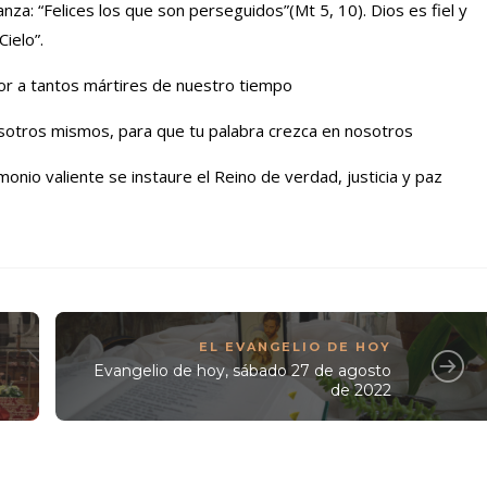
za: “Felices los que son perseguidos”(Mt 5, 10). Dios es fiel y
el Cielo”.
r a tantos mártires de nuestro tiempo
osotros mismos, para que tu palabra crezca en nosotros
onio valiente se instaure el Reino de verdad, justicia y paz
EL EVANGELIO DE HOY
Evangelio de hoy, sábado 27 de agosto
de 2022