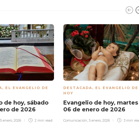
A
,
EL EVANGELIO DE
DESTACADA
,
EL EVANGELIO DE
HOY
o de hoy, sábado
Evangelio de hoy, martes
nero de 2026
06 de enero de 2026
15 enero, 2026
2 min
read
Comunicación
,
5 enero, 2026
3 min
re