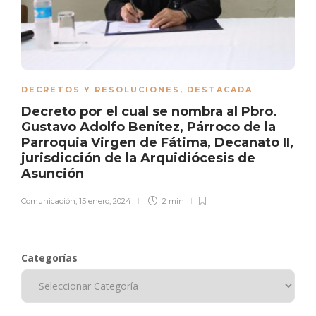
DECRETOS Y RESOLUCIONES
,
DESTACADA
Decreto por el cual se nombra al Pbro.
Gustavo Adolfo Benítez, Párroco de la
Parroquia Virgen de Fátima, Decanato II,
jurisdicción de la Arquidiócesis de
Asunción
Comunicación
,
15 enero, 2024
2 min
Categorías