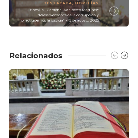
DESTACADA
,
HOMILÍAS
Homilía | Cardenal Adalberto Martínez:
“Preservémonos de la corrupción y
practiquemos la justicia” - 15 de agosto 2025
Relacionados