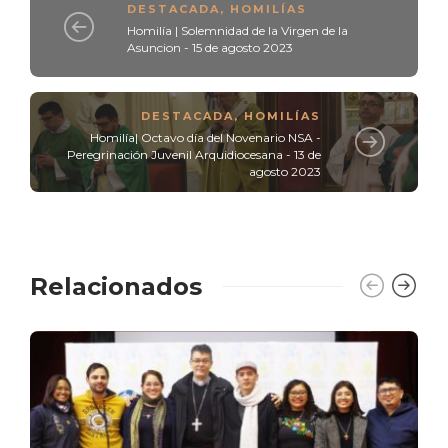
DESTACADA
,
HOMILÍAS
Homilía | Solemnidad de la Virgen de la
Asuncion - 15 de agosto 2023
DESTACADA
,
HOMILÍAS
Homilía| Octavo día del Novenario NSA -
Peregrinación Juvenil Arquidiocesana - 13 de
agosto 2023
Relacionados