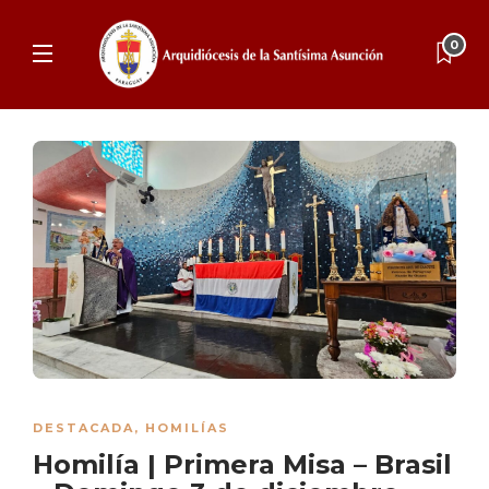
0
DESTACADA
,
HOMILÍAS
Homilía | Primera Misa – Brasil