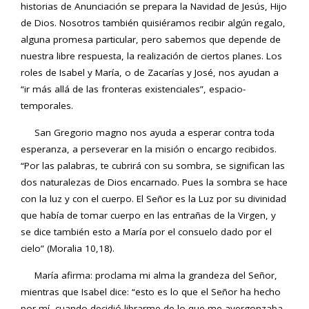
historias de Anunciación se prepara la Navidad de Jesús, Hijo
de Dios. Nosotros también quisiéramos recibir algún regalo,
alguna promesa particular, pero sabemos que depende de
nuestra libre respuesta, la realización de ciertos planes. Los
roles de Isabel y María, o de Zacarías y José, nos ayudan a
“ir más allá de las fronteras existenciales”, espacio-
temporales.
San Gregorio magno nos ayuda a esperar contra toda
esperanza, a perseverar en la misión o encargo recibidos.
“Por las palabras, te cubrirá con su sombra, se significan las
dos naturalezas de Dios encarnado. Pues la sombra se hace
con la luz y con el cuerpo. El Señor es la Luz por su divinidad
que había de tomar cuerpo en las entrañas de la Virgen, y
se dice también esto a María por el consuelo dado por el
cielo” (Moralia 10,18).
María afirma: proclama mi alma la grandeza del Señor,
mientras que Isabel dice: “esto es lo que el Señor ha hecho
por mí, cuando decidió librarme de lo que me avergonzaba