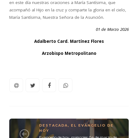
en este d
í
a nuestras oraciones a Mar
í
a Sant
í
sima, que
acompa
ñó
al Hijo en la cruz y comparte la gloria en el cielo,
Mar
í
a Sant
í
sima, Nuestra Se
ñ
ora de la Asunci
ó
n.
01 de Marzo 2026
Adalberto Card. Martínez Flores
Arzobispo Metropolitano
DESTACADA
,
EL EVANGELIO DE
HOY
Evangelio de hoy, miércoles 04 de marzo de