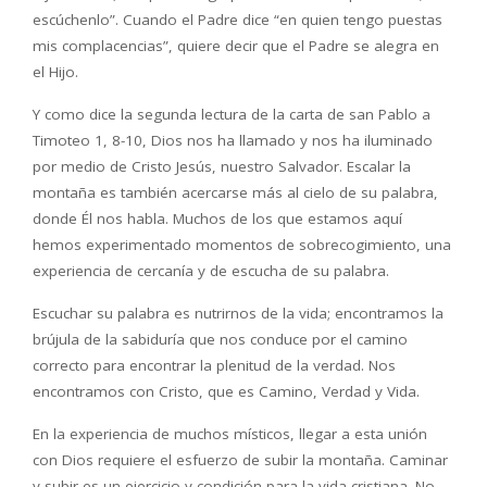
esc
ú
chenlo
”
. Cuando el Padre dice
“
en quien tengo puestas
mis complacencias
”
, quiere decir que el Padre se alegra en
el Hijo.
Y como dice la segunda lectura de la carta de san Pablo a
Timoteo 1, 8-10, Dios nos ha llamado y nos ha iluminado
por medio de Cristo Jes
ú
s, nuestro Salvador. Escalar la
monta
ñ
a es tambi
é
n acercarse m
á
s al cielo de su palabra,
donde
É
l nos habla. Muchos de los que estamos aqu
í
hemos experimentado momentos de sobrecogimiento, una
experiencia de cercan
í
a y de escucha de su palabra.
Escuchar su palabra es nutrirnos de la vida; encontramos la
br
ú
jula de la sabidur
í
a que nos conduce por el camino
correcto para encontrar la plenitud de la verdad. Nos
encontramos con Cristo, que es Camino, Verdad y Vida.
En la experiencia de muchos m
í
sticos, llegar a esta uni
ó
n
con Dios requiere el esfuerzo de subir la monta
ñ
a. Caminar
y subir es un ejercicio y condici
ó
n para la vida cristiana. No