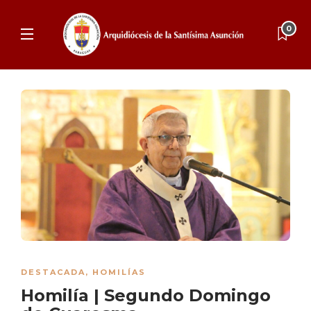
0
DESTACADA
,
HOMILÍAS
Homilía | Segundo Domingo