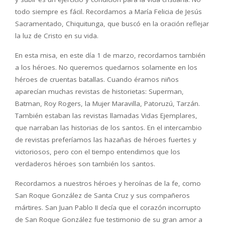
todo siempre es f
á
cil. Recordamos a Mar
í
a Felicia de Jes
ú
s
Sacramentado, Chiquitunga, que busc
ó
en la oraci
ó
n reflejar
la luz de Cristo en su vida.
En esta misa, en este d
í
a 1 de marzo, recordamos tambi
é
n
a los h
é
roes. No queremos quedarnos solamente en los
h
é
roes de cruentas batallas. Cuando
é
ramos ni
ñ
os
aparec
í
an muchas revistas de historietas: Superman,
Batman, Roy Rogers, la Mujer Maravilla, Patoruz
ú
, Tarz
á
n.
Tambi
é
n estaban las revistas llamadas Vidas Ejemplares,
que narraban las historias de los santos. En el intercambio
de revistas prefer
í
amos las haza
ñ
as de h
é
roes fuertes y
victoriosos, pero con el tiempo entendimos que los
verdaderos h
é
roes son tambi
é
n los santos.
Recordamos a nuestros h
é
roes y hero
í
nas de la fe, como
San Roque Gonz
á
lez de Santa Cruz y sus compa
ñ
eros
m
á
rtires. San Juan Pablo II dec
í
a que el coraz
ó
n incorrupto
de San Roque Gonz
á
lez fue testimonio de su gran amor a