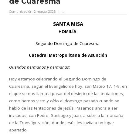
de Cuaresma
Comunicación
,
2 marzo, 2026
SANTA MISA
HOMILÍA
Segundo Domingo de Cuaresma
Catedral Metropolitana de Asunción
Queridos hermanos y hermanas:
Hoy estamos celebrando el Segundo Domingo de
Cuaresma, seg
ú
n el Evangelio de hoy, san Mateo 17, 1-9, en
el que se nos llama a pasar del desierto de las tentaciones,
como hemos visto y o
í
do el domingo pasado cuando se
habl
ó
de las tentaciones de Jes
ú
s. Pasamos ahora a ser
invitados, con Pedro, Santiago y Juan, a subir a la monta
ñ
a
de la Transfiguraci
ó
n, donde Jes
ú
s les invita a un lugar
apartado.