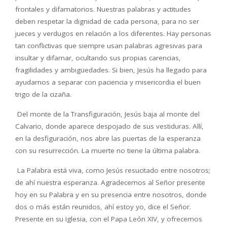
frontales y difamatorios. Nuestras palabras y actitudes
deben respetar la dignidad de cada persona, para no ser
jueces y verdugos en relaci
ó
n a los diferentes. Hay personas
tan conflictivas que siempre usan palabras agresivas para
insultar y difamar, ocultando sus propias carencias,
fragilidades y ambig
ü
edades. Si bien, Jes
ú
s ha llegado para
ayudarnos a separar con paciencia y misericordia el buen
trigo de la ciza
ñ
a.
Del monte de la Transfiguraci
ó
n, Jes
ú
s baja al monte del
Calvario, donde aparece despojado de sus vestiduras. All
í
,
en la desfiguraci
ó
n, nos abre las puertas de la esperanza
con su resurrecci
ó
n. La muerte no tiene la
ú
ltima palabra.
La Palabra est
á
viva, como Jes
ú
s resucitado entre nosotros;
de ah
í
nuestra esperanza. Agradecemos al Se
ñ
or presente
hoy en su Palabra y en su presencia entre nosotros, donde
dos o m
á
s est
á
n reunidos, ah
í
estoy yo, dice el Se
ñ
or.
Presente en su Iglesia, con el Papa Le
ó
n XIV, y ofrecemos