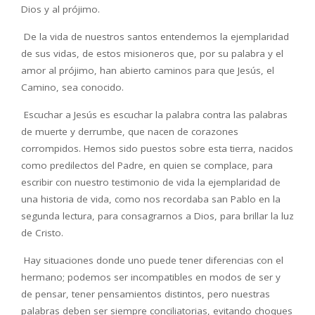
Dios y al pr
ó
jimo.
De la vida de nuestros santos entendemos la ejemplaridad
de sus vidas, de estos misioneros que, por su palabra y el
amor al pr
ó
jimo, han abierto caminos para que Jes
ú
s, el
Camino, sea conocido.
Escuchar a Jes
ú
s es escuchar la palabra contra las palabras
de muerte y derrumbe, que nacen de corazones
corrompidos. Hemos sido puestos sobre esta tierra, nacidos
como predilectos del Padre, en quien se complace, para
escribir con nuestro testimonio de vida la ejemplaridad de
una historia de vida, como nos recordaba san Pablo en la
segunda lectura, para consagrarnos a Dios, para brillar la luz
de Cristo.
Hay situaciones donde uno puede tener diferencias con el
hermano; podemos ser incompatibles en modos de ser y
de pensar, tener pensamientos distintos, pero nuestras
palabras deben ser siempre conciliatorias, evitando choques