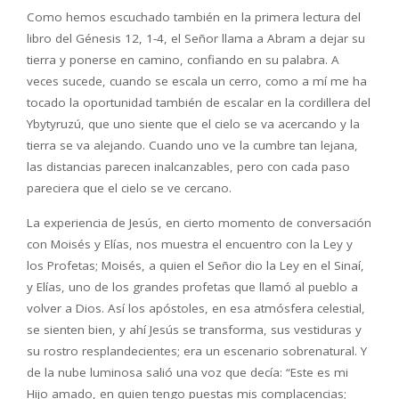
Como hemos escuchado tambi
é
n en la primera lectura del
libro del G
é
nesis 12, 1-4, el Se
ñ
or llama a Abram a dejar su
tierra y ponerse en camino, confiando en su palabra. A
veces sucede, cuando se escala un cerro, como a m
í
me ha
tocado la oportunidad tambi
é
n de escalar en la cordillera del
Ybytyruz
ú
, que uno siente que el cielo se va acercando y la
tierra se va alejando. Cuando uno ve la cumbre tan lejana,
las distancias parecen inalcanzables, pero con cada paso
pareciera que el cielo se ve cercano.
La experiencia de Jes
ú
s, en cierto momento de conversaci
ó
n
con Mois
é
s y El
í
as, nos muestra el encuentro con la Ley y
los Profetas; Mois
é
s, a quien el Se
ñ
or dio la Ley en el Sina
í
,
y El
í
as, uno de los grandes profetas que llam
ó
al pueblo a
volver a Dios. As
í
los ap
ó
stoles, en esa atm
ó
sfera celestial,
se sienten bien, y ah
í
Jes
ú
s se transforma, sus vestiduras y
su rostro resplandecientes; era un escenario sobrenatural. Y
de la nube luminosa sali
ó
una voz que dec
í
a:
“
Este es mi
Hijo amado, en quien tengo puestas mis complacencias;