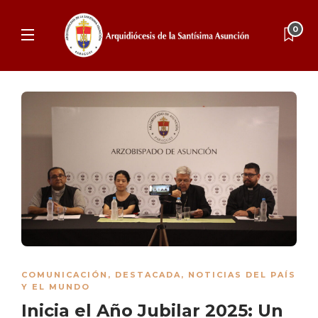
0
COMUNICACIÓN
,
DESTACADA
,
NOTICIAS DEL PAÍS
Y EL MUNDO
Inicia el Año Jubilar 2025: Un