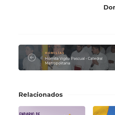
Do
HOMILÍAS
Homilía Vigilia Pascual • Catedral
Metropolitana
Relacionados