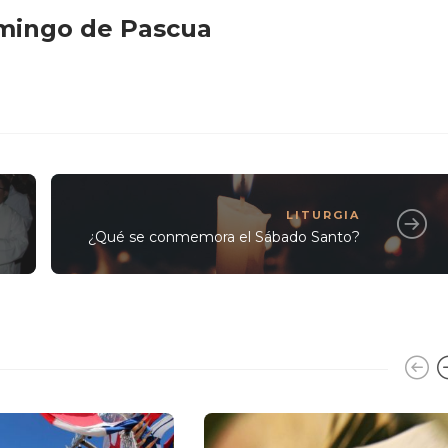
mingo de Pascua
LITURGIA
¿Qué se conmemora el Sábado Santo?