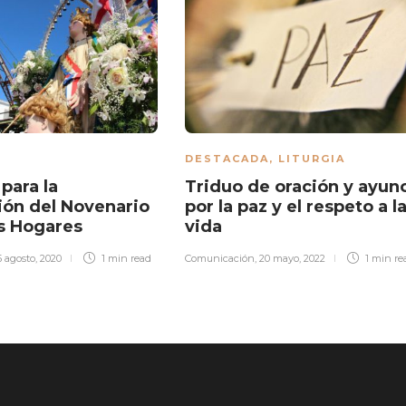
DESTACADA
,
LITURGIA
para la
Triduo de oración y ayun
ión del Novenario
por la paz y el respeto a l
s Hogares
vida
5 agosto, 2020
1 min
read
Comunicación
,
20 mayo, 2022
1 min
re