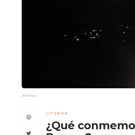
All-focus
LITURGIA
¿Qué conmemor