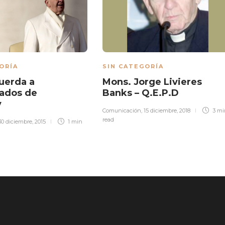
ORÍA
SIN CATEGORÍA
uerda a
Mons. Jorge Livieres
ados de
Banks – Q.E.P.D
y
Comunicación
,
15 diciembre, 2018
3 mi
read
30 diciembre, 2015
1 min