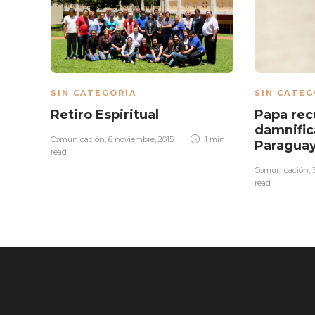
SIN CATEGORÍA
SIN CATEG
Retiro Espiritual
Papa rec
damnific
Comunicación
,
6 noviembre, 2015
1 min
Paragua
read
Comunicación
,
read