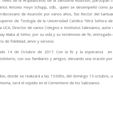
 fieles de la Arquidiócesis de la Santísima Asunción, participan 
. Carlos Antonio Heyn Schupp, sdb, quien se desempeñó como J
nterdiocesano de Asunción por varios años, fue Rector del Santua
Superior de Teología de la Universidad Católica “Ntra Señora de
a UCA, Director de varios Colegios e Institutos Salesianos, autor
guay Alaba al Señor, por su vida y su testimonio de fe, entregado
no de fidelidad, amor y servicio.
ábado 14 de Octubre de 2017. Con la fe y la esperanza en 
sbiterio, con sus familiares y amigos, elevando una oración por
bio, donde se realizará a las 15:00hs, del domingo 15 octubre, 
misma, será el sepelio en el Cementerio de los Salesianos.