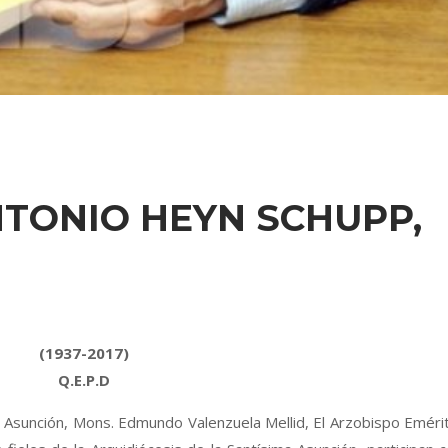
NTONIO HEYN SCHUPP,
(1937-2017)
Q.E.P.D
a Asunción, Mons. Edmundo Valenzuela Mellid, El Arzobispo Eméri