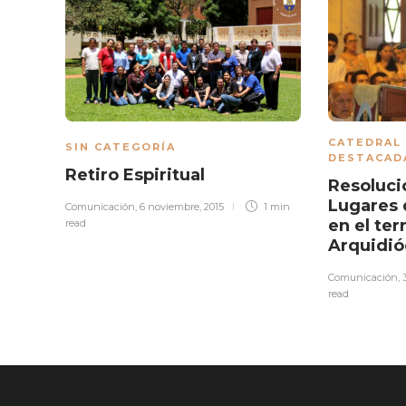
CATEDRAL
SIN CATEGORÍA
DESTACAD
Retiro Espiritual
Resoluci
Lugares 
Comunicación
,
6 noviembre, 2015
1 min
en el ter
read
Arquidió
Comunicación
,
read