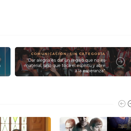
COMUNICACIÓN
,
SIN CATEGORÍA
“Dar alegría es dar un regalo que no es
a
material, sino que toca el espíritu y abre
a la esperanza”