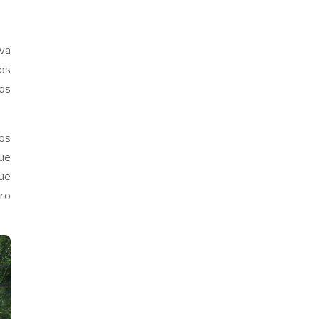
eva
os
mos
tos
que
que
tro