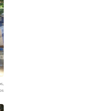
s,
los