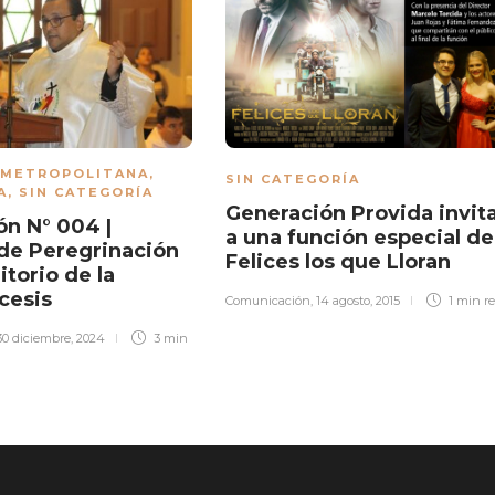
 METROPOLITANA
,
SIN CATEGORÍA
A
,
SIN CATEGORÍA
Generación Provida invit
ón N° 004 |
a una función especial de
de Peregrinación
Felices los que Lloran
ritorio de la
cesis
Comunicación
,
14 agosto, 2015
1 min
r
30 diciembre, 2024
3 min