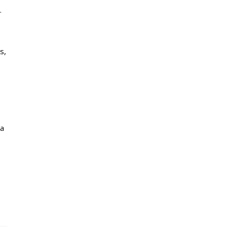
.
s,
ra