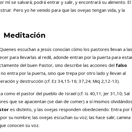
r mí se salvará; podrá entrar y salir, y encontrará su alimento. El
struir. Pero yo he venido para que las ovejas tengan vida, y la
Meditación
Quienes escuchan a Jesús conocían cómo los pastores llevan a la
ecer para llevarlas al redil, adonde entran por la puerta para esta
rectamente del buen Pastor, sino describe las acciones del
falso
 no entra por la puerta, sino que trepa por otro lado y llevan al
ración y destrucción (cf. Ez 34,15-16; 37,24; Miq 2,12-13).
como el pastor del pueblo de Israel (cf. Is 40,11; Jer 31,10; Sal
ores que se apacientan (se dan de comer) a sí mismos olvidándo
stor
es distinto, y las ovejas responden obedeciendo: Entra por 
 por su nombre; las ovejas escuchan su voz; las hace salir; camina
rque conocen su voz.