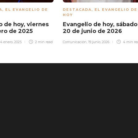
A
,
EL EVANGELIO DE
DESTACADA
,
EL EVANGELIO DE
HOY
o de hoy, viernes
Evangelio de hoy, sábado
ero de 2025
20 de junio de 2026
14 enero, 2025
2 min
read
Comunicación
,
19 junio, 2026
4 min
re