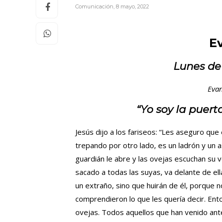
Comunicación
,
8 mayo, 2022
E
Lunes de
Evan
“Yo soy la puert
Jesús dijo a los fariseos: “Les aseguro que 
trepando por otro lado, es un ladrón y un as
guardián le abre y las ovejas escuchan su v
sacado a todas las suyas, va delante de el
un extraño, sino que huirán de él, porque n
comprendieron lo que les quería decir. Ent
ovejas. Todos aquellos que han venido ante