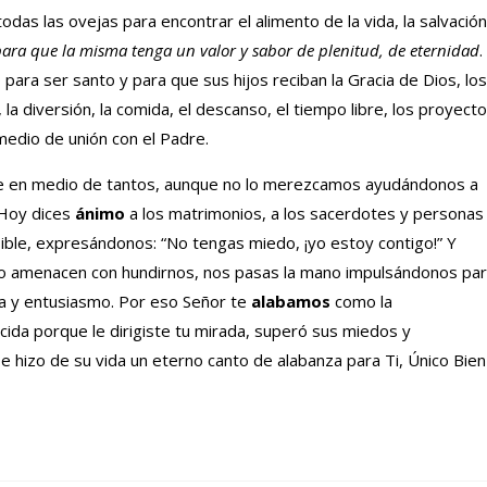
as las ovejas para encontrar el alimento de la vida, la salvación
para que la misma tenga un valor y sabor de plenitud, de eternidad
.
ara ser santo y para que sus hijos reciban la Gracia de Dios, los
 la diversión, la comida, el descanso, el tiempo libre, los proyecto
medio de unión con el Padre.
de en medio de tantos, aunque no lo merezcamos ayudándonos a
 Hoy dices
ánimo
a los matrimonios, a los sacerdotes y personas
ble, expresándonos: “No tengas miedo, ¡yo estoy contigo!” Y
o amenacen con hundirnos, nos pasas la mano impulsándonos pa
ía y entusiasmo. Por eso Señor te
alabamos
como la
ida porque le dirigiste tu mirada, superó sus miedos y
 e hizo de su vida un eterno canto de alabanza para Ti, Único Bien