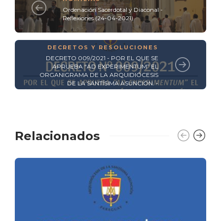
Ordenación Sacerdotal y Diaconal -
Reflexiones (24-04-2021)
DECRETOS Y RESOLUCIONES
DECRETO 009/2021 - POR EL QUE SE
APRUEBA “AD EXPERIMENTUM” EL
ORGANIGRAMA DE LA ARQUIDIÓCESIS
DE LA SANTÍSIMA ASUNCIÓN. -
Relacionados