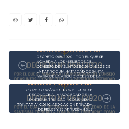
DECRETOS Y RESOLUCIONES
DECRETO 068/2020 - POR EL QUE SE
NOMBRA A LOS MIEMBROS DEL
CONSEJO DE ASUNTOS ECONÓMICOS DE
LA PARROQUIA NATIVIDAD DE SANTA
MARÍA DE LA ARQUIDIÓCESIS DE LA
SANTÍSIMA ASUNCIÓN. -
DECRETOS Y RESOLUCIONES
DECRETO 065/2020 - POR EL CUAL SE
RECONOCE A LA “SOCIEDAD DE LA
SANTÍSIMA TRINIDAD – COMUNIDAD
TRINITARIA” COMO ASOCIACIÓN PRIVADA
DE FIELES Y SE APRUEBAN SUS
ESTATUTOS.