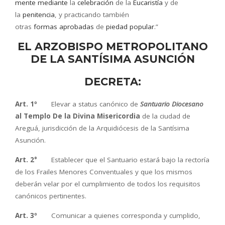
mente
mediante
la
celebración
de la
Eucaristía
y de
la
penitencia
, y practicando también
otras
formas
aprobadas
de
piedad
popular
.”
EL ARZOBISPO METROPOLITANO
DE LA SANTÍSIMA ASUNCIÓN
DECRETA:
Art. 1º
Elevar a status canónico de
Santuario Diocesano
al Templo De la Divina Misericordia
de la ciudad de
Areguá, jurisdicción de la Arquidiócesis de la Santísima
Asunción.
Art. 2°
Establecer que el Santuario estará bajo la rectoría
de los Frailes Menores Conventuales y que los mismos
deberán velar por el cumplimiento de todos los requisitos
canónicos pertinentes.
Art. 3º
Comunicar a quienes corresponda y cumplido,