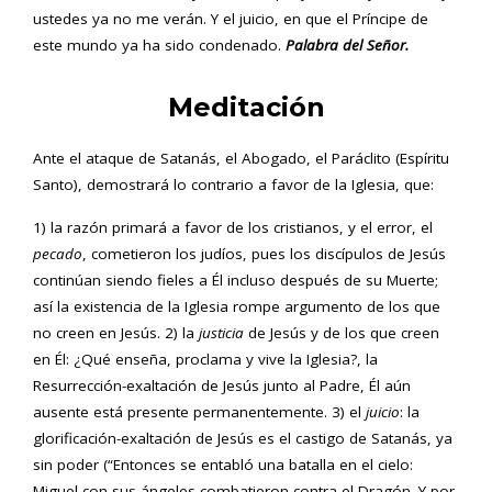
ustedes ya no me verán. Y el juicio, en que el Príncipe de
este mundo ya ha sido condenado.
Palabra del Señor.
Meditación
Ante el ataque de Satanás, el Abogado, el Paráclito (Espíritu
Santo), demostrará lo contrario a favor de la Iglesia, que:
1) la razón primará a favor de los cristianos, y el error, el
pecado
, cometieron los judíos, pues los discípulos de Jesús
continúan siendo fieles a Él incluso después de su Muerte;
así la existencia de la Iglesia rompe argumento de los que
no creen en Jesús. 2) la
justicia
de Jesús y de los que creen
en Él: ¿Qué enseña, proclama y vive la Iglesia?, la
Resurrección-exaltación de Jesús junto al Padre, Él aún
ausente está presente permanentemente. 3) el
juicio
: la
glorificación-exaltación de Jesús es el castigo de Satanás, ya
sin poder (“Entonces se entabló una batalla en el cielo:
Miguel con sus ángeles combatieron contra el Dragón. Y por