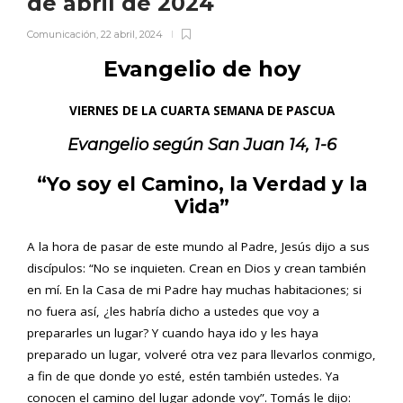
de abril de 2024
Comunicación
,
22 abril, 2024
Evangelio de hoy
VIERNES DE LA CUARTA SEMANA DE PASCUA
Evangelio según San
Juan 14, 1-6
“Yo soy el Camino, la Verdad y la
Vida”
A la hora de pasar de este mundo al Padre, Jesús dijo a sus
discípulos: “No se inquieten. Crean en Dios y crean también
en mí. En la Casa de mi Padre hay muchas habitaciones; si
no fuera así, ¿les habría dicho a ustedes que voy a
prepararles un lugar? Y cuando haya ido y les haya
preparado un lugar, volveré otra vez para llevarlos conmigo,
a fin de que donde yo esté, estén también ustedes. Ya
conocen el camino del lugar adonde voy”. Tomás le dijo: