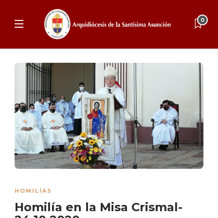
0
HOMILÍAS
Homilía en la Misa Crismal-