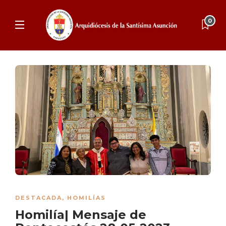
0
DESTACADA
,
HOMILÍAS
Homilía| Mensaje de