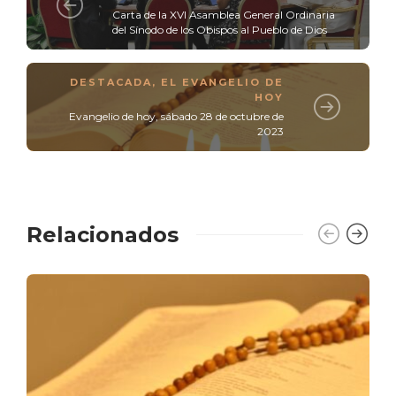
Carta de la XVI Asamblea General Ordinaria
del Sínodo de los Obispos al Pueblo de Dios
DESTACADA
,
EL EVANGELIO DE
HOY
Evangelio de hoy, sábado 28 de octubre de
2023
Relacionados