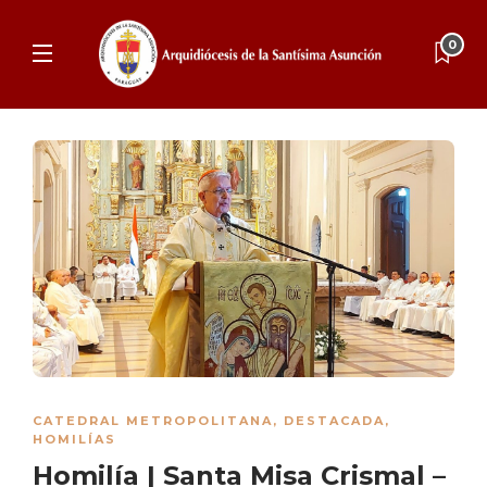
0
CATEDRAL METROPOLITANA
,
DESTACADA
,
HOMILÍAS
Homilía | Santa Misa Crismal –