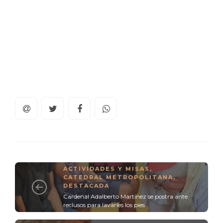
ACTIVIDADES Y MISAS
,
CATEDRAL METROPOLITANA
,
DESTACADA
Cardenal Adalberto Martínez se postra ante
reclusos para lavarles los pies