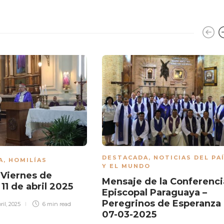
DESTACADA
,
NOTICIAS DEL PA
A
,
HOMILÍAS
Y EL MUNDO
 Viernes de
Mensaje de la Conferenci
 11 de abril 2025
Episcopal Paraguaya –
Peregrinos de Esperanza 
bril, 2025
6 min
read
07-03-2025