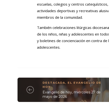
escuelas, colegios y centros catequísticos
actividades deportivas y recreativas alusiv
miembros de la comunidad.
También celebraciones litúrgicas diocesana
de los niños, niñas y adolescentes en todo
y boletines de concienciación en contra de l
adolescentes.
DESTACADA
,
EL EVANGELIO DE
HOY
Evangelio de hoy, miércoles 27 de
mayo de 2026