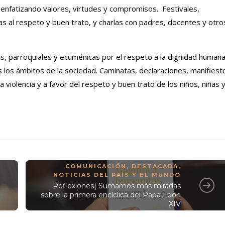
, enfatizando valores, virtudes y compromisos. Festivales,
as al respeto y buen trato, y charlas con padres, docentes y otro
s, parroquiales y ecuménicas por el respeto a la dignidad human
s los ámbitos de la sociedad. Caminatas, declaraciones, manifiest
a violencia y a favor del respeto y buen trato de los niños, niñas 
COMUNICACIÓN
,
DESTACADA
,
NOTICIAS DEL PAÍS Y EL MUNDO
Reflexiones| Sumamos más miradas
sobre la primera encíclica del Papa León
XIV