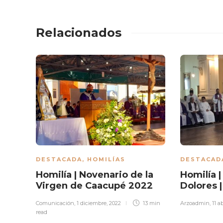
Relacionados
DESTACADA
,
HOMILÍAS
DESTACAD
Homilía | Novenario de la
Homilía |
Virgen de Caacupé 2022
Dolores |
Comunicación
,
1 diciembre, 2022
13 min
Arzoadmin
,
11 a
read