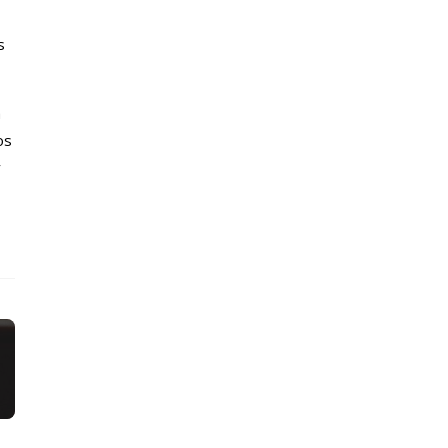
s
a
os
y