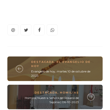
DESTACADA
,
EL EVANGELIO DE
HOY
Evangelio de hoy, martes 10 de octubre de
2023
DESTACADA
,
HOMILÍAS
Homilía| Nuestra Señora del Rosario de
Sajonia | 06-10-2023