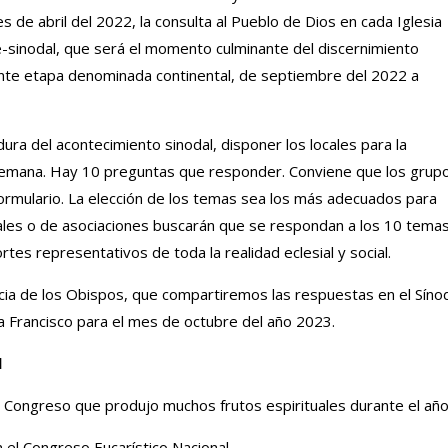
s de abril del 2022, la consulta al Pueblo de Dios en cada Iglesia
re-sinodal, que será el momento culminante del discernimiento
iente etapa denominada continental, de septiembre del 2022 a
ura del acontecimiento sinodal, disponer los locales para la
 semana. Hay 10 preguntas que responder. Conviene que los grup
formulario. La elección de los temas sea los más adecuados para
iales o de asociaciones buscarán que se respondan a los 10 tema
es representativos de toda la realidad eclesial y social.
cia de los Obispos, que compartiremos las respuestas en el Síno
a Francisco para el mes de octubre del año 2023.
l
e Congreso que produjo muchos frutos espirituales durante el año
el Congreso Eucarístico Nacional.