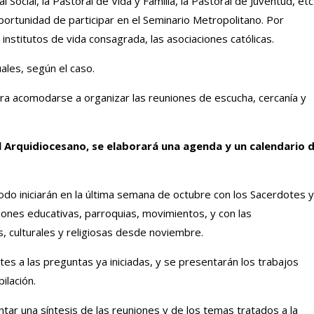
l Social, la Pastoral de Vida y Familia, la Pastoral de Juventud, etc.
ortunidad de participar en el Seminario Metropolitano. Por
 institutos de vida consagrada, las asociaciones católicas.
ales, según el caso.
ara acomodarse a organizar las reuniones de escucha, cercanía y
el Arquidiocesano, se elaborará una agenda y un calendario 
odo iniciarán en la última semana de octubre con los Sacerdotes y
ciones educativas, parroquias, movimientos, y con las
as, culturales y religiosas desde noviembre.
es a las preguntas ya iniciadas, y se presentarán los trabajos
ilación.
ntar una síntesis de las reuniones y de los temas tratados a la