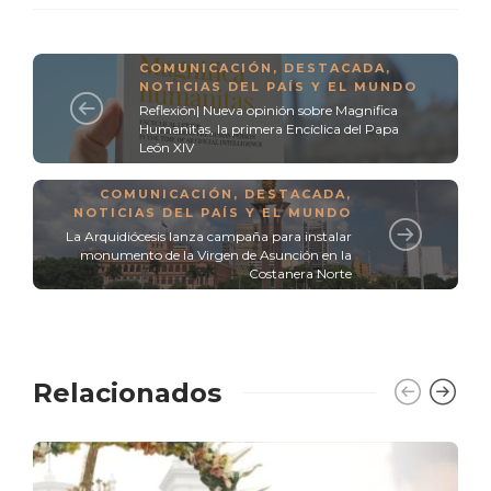
COMUNICACIÓN
,
DESTACADA
,
NOTICIAS DEL PAÍS Y EL MUNDO
Reflexión| Nueva opinión sobre Magnifica
Humanitas, la primera Encíclica del Papa
León XIV
COMUNICACIÓN
,
DESTACADA
,
NOTICIAS DEL PAÍS Y EL MUNDO
La Arquidiócesis lanza campaña para instalar
monumento de la Virgen de Asunción en la
Costanera Norte
Relacionados