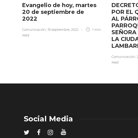
Evangelio de hoy, martes
DECRETO
20 de septiembre de
POR EL 
2022
AL PÁRR
PARROQ
Comunicación
,
19 septiembre, 2022
1 min
SEÑORA 
read
LA CIUD
LAMBAR
Comunicación
,
read
Social Media