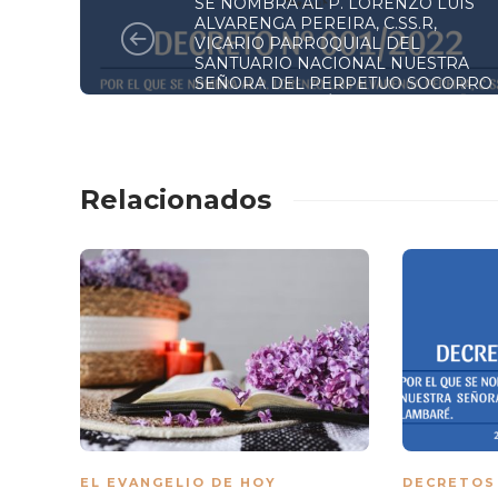
SE NOMBRA AL P. LORENZO LUIS
ALVARENGA PEREIRA, C.SS.R,
VICARIO PARROQUIAL DEL
SANTUARIO NACIONAL NUESTRA
SEÑORA DEL PERPETUO SOCORRO
DE LA ARQUIDIÓCESIS DE LA
SANTÍSIMA ASUNCIÓN
Relacionados
EL EVANGELIO DE HOY
DECRETOS