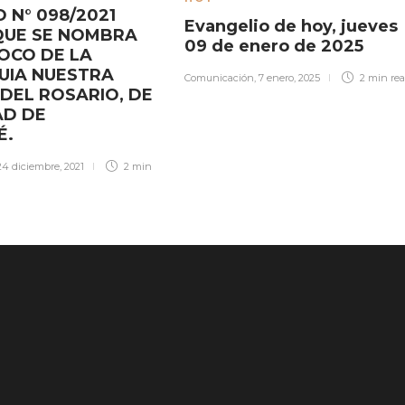
 N° 098/2021
Evangelio de hoy, jueves
QUE SE NOMBRA
09 de enero de 2025
OCO DE LA
UIA NUESTRA
Comunicación
,
7 enero, 2025
2 min
re
DEL ROSARIO, DE
AD DE
É.
24 diciembre, 2021
2 min