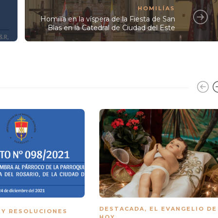
HOMILÍAS
Homilía en la víspera de la Fiesta de San
Blas en la Catedral de Ciudad del Este
DESTACADA
,
EL EVANGELIO DE
 Y RESOLUCIONES
HOY