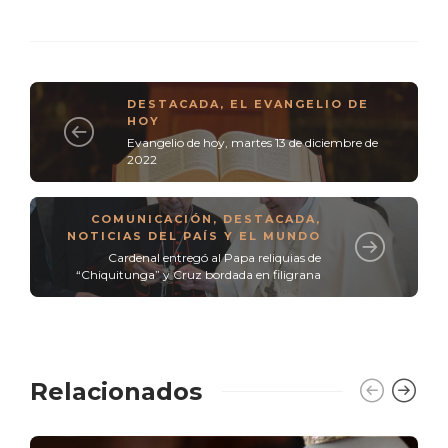
DESTACADA
,
EL EVANGELIO DE
HOY
Evangelio de hoy, martes 13 de diciembre de
2022
COMUNICACIÓN
,
DESTACADA
,
NOTICIAS DEL PAÍS Y EL MUNDO
Cardenal entregó al Papa reliquias de
“Chiquitunga” y Cruz bordada en filigrana
Relacionados