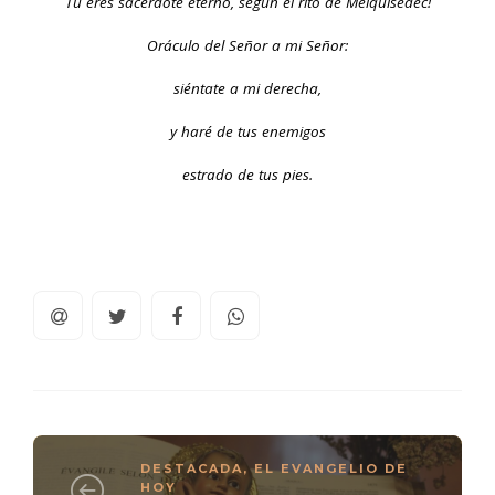
Tú eres sacerdote eterno, según el rito de Melquisedec!
Oráculo del Señor a mi Señor:
siéntate a mi derecha,
y haré de tus enemigos
estrado de tus pies.
DESTACADA
,
EL EVANGELIO DE
HOY